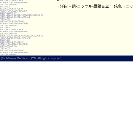
・洋白＝銅-ニッケル-亜鉛合金：
銀色→ニ