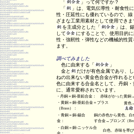
「
」って何ですか？
「
」は、電気伝導性・耐食性に
性・圧延性にも優れているので、線
ざまな工業用素材として使用できま
を主成分とした「
」は、
して
にすることで、使用目的に
性・強靭性・弾性などの機械的性質
ます。
調べてみました
色に由来する「
」
金と
だけが有色金属であり、し
ねの出来ない黄金色合金が作れると
色に由来する合金名として、丹銅・
に、通常愛称されています。
・丹銅＝銅-亜鉛合金： 赤味がかった黄銅
・黄銅＝銅-亜鉛合金＝ブラス
黄色
（Brass）：
・青銅＝銅-錫合
銅の赤色から黄色、白
金：
す合金→ブロンズ（Bro
・白銅＝銅-ニッケル合
白色、赤味を帯び
金：